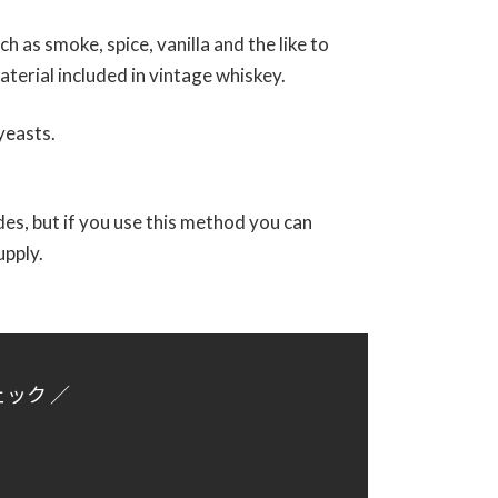
h as smoke, spice, vanilla and the like to
aterial included in vintage whiskey.
yeasts.
des, but if you use this method you can
upply.
ェック ／