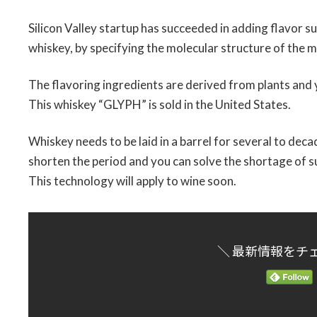
時
:
Silicon Valley startup has succeeded in adding flavor suc
whiskey, by specifying the molecular structure of the m
The flavoring ingredients are derived from plants and 
This whiskey “GLYPH” is sold in the United States.
Whiskey needs to be laid in a barrel for several to deca
shorten the period and you can solve the shortage of s
This technology will apply to wine soon.
＼ 最新情報をチ