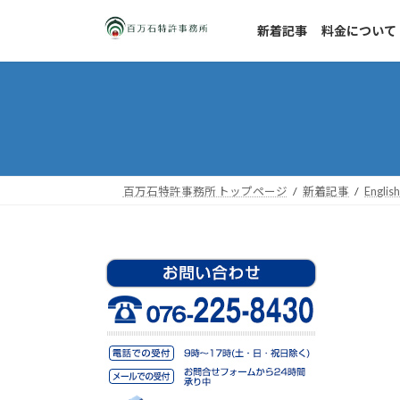
コ
ナ
ン
ビ
新着記事
料金について
テ
ゲ
ン
ー
ツ
シ
へ
ョ
ス
ン
キ
に
ッ
移
百万石特許事務所 トップページ
新着記事
Englis
プ
動