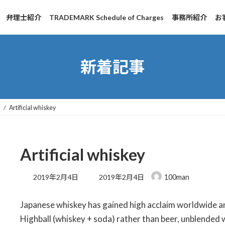
弁理士紹介
TRADEMARK Schedule of Charges
事務所紹介
お
新着記事
h
Artificial whiskey
Artificial whiskey
最
2019年2月4日
2019年2月4日
100man
終
更
Japanese whiskey has gained high acclaim worldwide a
新
日
Highball (whiskey + soda) rather than beer, unblended 