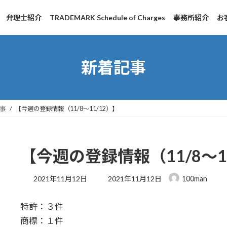
弁理士紹介
TRADEMARK Schedule of Charges
事務所紹介
お
新着記事
事
【今週の登録情報（11/8～11/12）】
【今週の登録情報（11/8～1
最
2021年11月12日
2021年11月12日
100man
終
更
特許：３件
新
日
商標：１件