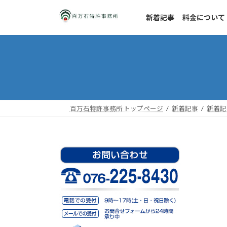
コ
ナ
ン
ビ
新着記事
料金について
テ
ゲ
ン
ー
ツ
シ
へ
ョ
ス
ン
キ
に
ッ
移
百万石特許事務所 トップページ
新着記事
新着記
プ
動