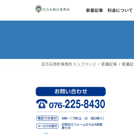
コ
ナ
ン
ビ
新着記事
料金について
テ
ゲ
ン
ー
ツ
シ
へ
ョ
ス
ン
キ
に
ッ
移
百万石特許事務所 トップページ
新着記事
新着記
プ
動