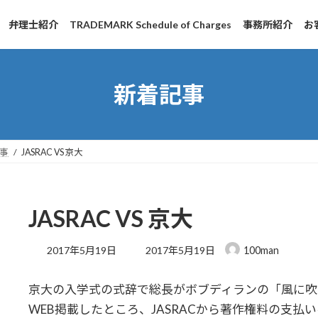
弁理士紹介
TRADEMARK Schedule of Charges
事務所紹介
お
新着記事
事
JASRAC VS 京大
JASRAC VS 京大
最
2017年5月19日
2017年5月19日
100man
終
更
京大の入学式の式辞で総長がボブディランの「風に吹
新
日
WEB掲載したところ、JASRACから著作権料の支払