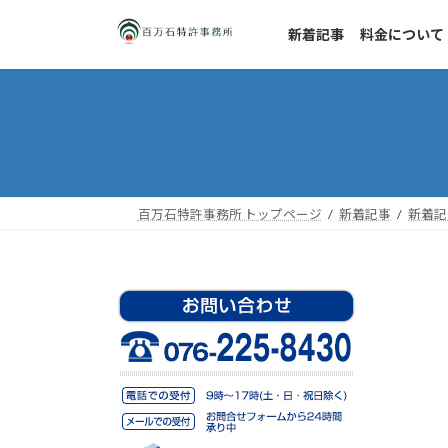
コ
ナ
ン
ビ
新着記事
料金について
テ
ゲ
ン
ー
ツ
シ
へ
ョ
ス
ン
キ
に
ッ
移
百万石特許事務所 トップページ
新着記事
新着記
プ
動