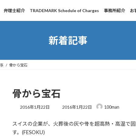
弁理士紹介
TRADEMARK Schedule of Charges
事務所紹介
お
新着記事
事
骨から宝石
骨から宝石
最
2016年1月22日
2016年1月22日
100man
終
更
スイスの企業が、火葬後の灰や骨を超高熱・高温で固
新
日
す。(FESOKU)