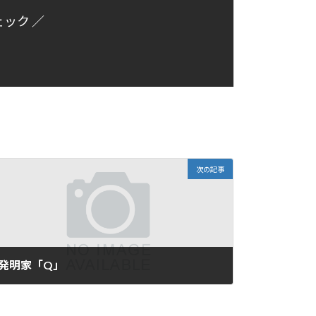
ェック ／
次の記事
発明家「Q」
2016年1月25日