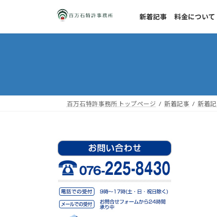
コ
ナ
ン
ビ
新着記事
料金について
テ
ゲ
ン
ー
ツ
シ
へ
ョ
ス
ン
キ
に
ッ
移
百万石特許事務所 トップページ
新着記事
新着記
プ
動