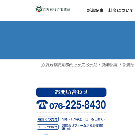
コ
ナ
ン
ビ
新着記事
料金について
テ
ゲ
ン
ー
ツ
シ
へ
ョ
ス
ン
キ
に
ッ
移
百万石特許事務所 トップページ
新着記事
新着記
プ
動