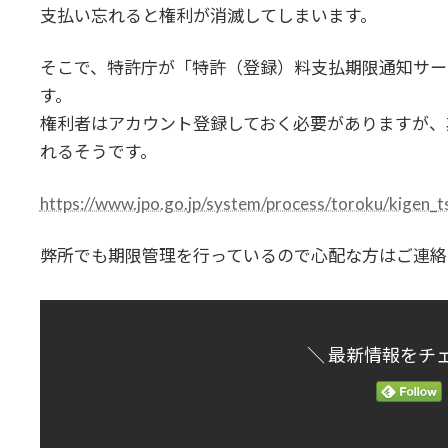
時
支払い忘れると権利が消滅してしまいます。
:
そこで、特許庁が「特許（登録）料支払期限通知サー
す。
権利者はアカウント登録しておく必要がありますが、
れるそうです。
https://www.jpo.go.jp/system/process/toroku/kigen_ts
弊所でも期限管理を行っているので心配な方はご連絡
＼ 最新情報をチ