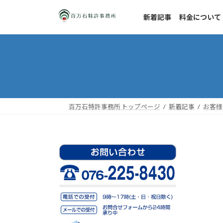
コ
ナ
ン
ビ
新着記事
料金について
テ
ゲ
ン
ー
ツ
シ
へ
ョ
ス
ン
キ
に
ッ
移
百万石特許事務所 トップページ
新着記事
お客様
プ
動