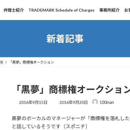
弁理士紹介
TRADEMARK Schedule of Charges
事務所紹介
お
新着記事
事
「黒夢」商標権オークション
「黒夢」商標権オークショ
最
2016年9月15日
2016年9月20日
100man
終
更
黒夢のボーカルのマネージャーが「商標権を落札した
新
日
と話しているそうです（スポニチ）