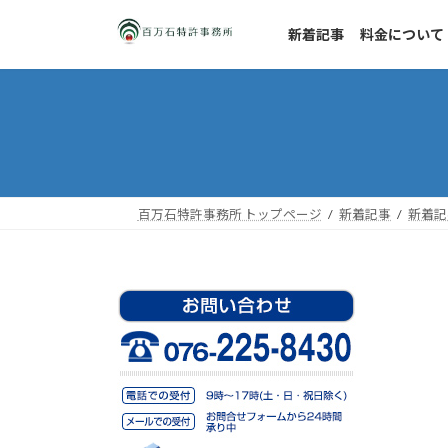
コ
ナ
ン
ビ
新着記事
料金について
テ
ゲ
ン
ー
ツ
シ
へ
ョ
ス
ン
キ
に
ッ
移
百万石特許事務所 トップページ
新着記事
新着記
プ
動